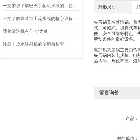
一文带您了解巴氏杀菌流水线的工艺流程
外形尺寸
1
一文了解酱菜加工流水线的核心设备
夹层锅又名蒸汽锅、蒸
式、可倾式、搅拌式等
蔬菜清洗机有什么*之处
便、安全可靠等特点
。
劳动条件的良好设备。
注意！盐水注射机的使用前检查
电加热夹层锅
主要由锅
夹层锅内装电热棒、电
热均匀、热效率高，液
留言询价
产品：
您的单位：