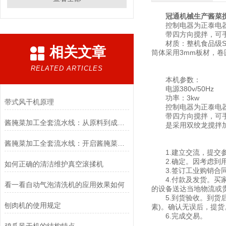
冠通机械生产酱菜
控制电器为正泰电
带四方向搅拌，可
材质：整机食品级SU
相关文章
筒体采用3mm板材，
RELATED ARTICLES
本机参数：
电源380v/50Hz
功率：3kw
带式风干机原理
控制电器为正泰电
带四方向搅拌，可
酱腌菜加工全套流水线：从原料到成品的全流程管理
是采用双绞龙搅拌加工
酱腌菜加工全套流水线：开启酱腌菜产业高效生产之门
1.建立交流，提交参
2.确定。因考虑到用
如何正确的清洁维护真空滚揉机
3.签订工业购销合同
4.付款及发货。买家
看一看自动气泡清洗机的应用效果如何
的设备送达当地物流或
5.到货验收。到货后
刨肉机的使用规定
素)。确认无误后，提货
6.完成交易。