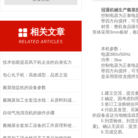
冠通机械生产酱菜
控制电器为正泰电
带四方向搅拌，可
材质：整机食品级SU
相关文章
筒体采用3mm板材，
RELATED ARTICLES
本机参数：
电源380v/50Hz
功率：3kw
技术创新提高风干机企业的自身实力
控制电器为正泰电
带四方向搅拌，可
包心丸子机：高效成型，品质之选
是采用双绞龙搅拌加工
酱菜脱盐机的设备参数
1.建立交流，提交参
2.确定。因考虑到用
酱腌菜加工全套流水线：从原料到成品的全流程管理
3.签订工业购销合同
4.付款及发货。买家
自动气泡清洗机的操作步骤
的设备送达当地物流或
5.到货验收。到货后
酱腌菜全套加工设备的工作原理和使用方法，特点,您知道吗？
素)。确认无误后，提货
6.完成交易。