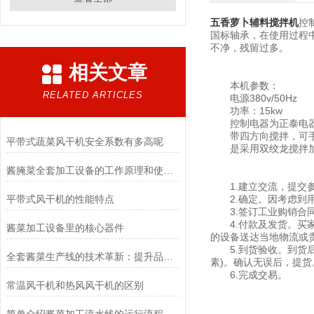
五香萝卜辅料搅拌机
控
国标轴承，在使用过程
不净，残留过多。
相关文章
本机参数：
RELATED ARTICLES
电源380v/50Hz
功率：15kw
控制电器为正泰电
带四方向搅拌，可
平带式蔬菜风干机安全系数有多高呢
是采用双绞龙搅拌加工
酱腌菜全套加工设备的工作原理和使用方法，特点,您知道吗？
1.建立交流，提交参
平带式风干机的性能特点
2.确定。因考虑到用
3.签订工业购销合同
4.付款及发货。买家
酱菜加工设备里的核心器件
的设备送达当地物流或
5.到货验收。到货后
全套酱菜生产线的技术革新：提升品质与效率的关键
素)。确认无误后，提货
6.完成交易。
常温风干机和热风风干机的区别