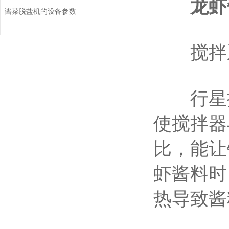
龙虾
酱菜脱盐机的设备参数
搅拌系
行星搅
使搅拌器
比，能让
虾酱料时
热导致酱