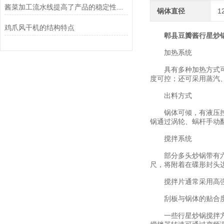
酱菜加工流水线提高了产品的稳定性和可追溯性
锅体直径
1
鸡爪风干机的结构特点
郫县豆瓣酱行星炒
加热系统
具有多种加热方式可供
度可控；还可采用蒸汽、
出料方式
锅体可倾，有液压控制
锅通过涡轮、蜗杆手动
搅拌系统
部分多头炒锅带有六只
尺，将附着在碟形封头
搅拌片通常采用高强度
刮板与锅体的贴合度
一些行星炒锅搅拌方式