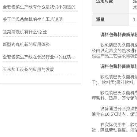
适用对象
油
全套酱菜生产线有什么是我们不知道的
水
关于巴氏杀菌机的生产工艺说明
重量
1
蔬菜清洗机有什么*之处
调料包酱料酱腌菜
新型肉丸机新的应用体验
软包装巴氏杀菌机采用
经由设定温度的热水进
根据产品工艺要求精确
全套酱菜生产线在食品行业中的优势和应用前景
调料包酱料酱腌菜
玉米加工设备的应用与发展
软包装巴氏杀菌机适用
干)、饮料类(果汁饮料
软包装巴氏杀菌机专为
理酱料、汤品、即食粥
设备通过分区控温技术
通常在±0.5℃以内，
在实际使用中，软包装
运，降低劳动强度。清洁