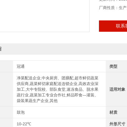
厂商性质：生产
联系
绍
冠通
类型
净菜配送企业,中央厨房、团膳配,超市鲜切蔬菜
供应商,蔬菜鲜切家庭配送连锁企业,高效农业深
加工,大中专院校、部队食堂,速冻食品、脱水果
适用对象
蔬行业,蔬菜加工专业合作社,鲜品即食—灌装、
袋装果蔬生产企业,其他
鼓泡
材质
10-22℃
外形尺寸