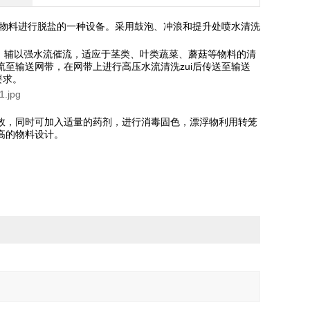
的物料进行脱盐的一种设备。采用鼓泡、冲浪和提升处喷水清洗
，辅以强水流催流，适应于茎类、叶类蔬菜、蘑菇等物料的清
流至输送网带，在网带上进行高压水流清洗
zui
后传送至输送
要求。
效，同时可加入适量的药剂，进行消毒固色，漂浮物利用转笼
高的物料设计。