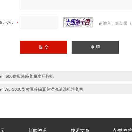
验证码：
请输入计算结果（
GT-600供应酱腌菜脱水压榨机
GTWL-3000型黄豆芽绿豆芽涡流清洗机洗菜机
示
新闻资讯
技术文章
荣誉资质