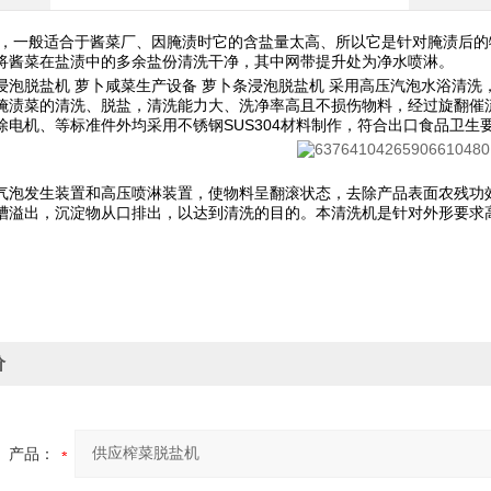
 ，一般适合于酱菜厂、因腌渍时它的含盐量太高、所以它是针对腌渍后
将酱菜在盐渍中的多余盐份清洗干净，其中网带提升处为净水喷淋。
浸泡脱盐机 萝卜咸菜生产设备 萝卜条浸泡脱盐机
采用高压汽泡水浴清洗
腌渍菜的清洗、脱盐，清洗能力大、洗净率高且不损伤物料，经过旋翻催
除电机、等标准件外均采用不锈钢
SUS304
材料制作，符合出口食品卫生
气泡发生装置和高压喷淋装置，使物料呈翻滚状态，去除产品表面农残功
槽溢出，沉淀物从口排出，以达到清洗的目的。本清洗机是针对外形要求
价
产品：