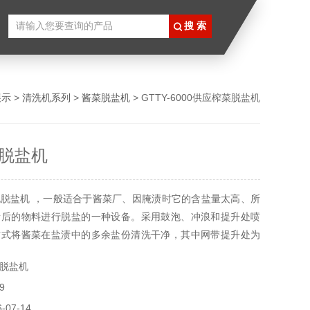
展示
>
清洗机系列
>
酱菜脱盐机
> GTTY-6000供应榨菜脱盐机
脱盐机
脱盐机 ，一般适合于酱菜厂、因腌渍时它的含盐量太高、所
渍后的物料进行脱盐的一种设备。采用鼓泡、冲浪和提升处喷
方式将酱菜在盐渍中的多余盐份清洗干净，其中网带提升处为
脱盐机
9
07-14