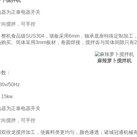
萝卜搅拌机
为正泰电器开关
向搅拌，可手控
机食品级SUS304，墙板采用6mm，轴承底座特殊定制加工
场购买。筒体采用3mm板材，卷圆焊接，搅拌齿与筒体间隙只有
麻辣萝卜搅拌机
数：
v/50Hz
5kw
为正泰电器开关
向搅拌，可手控
绞龙搅拌加工，使酱料类更均匀，颜色通透；诸城冠通机械有