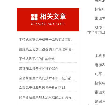
麻辣
控制电器
相关文章
带四方
RELATED ARTICLES
材质：整
在当地市
平带式蔬菜风干机安全系数有多高呢
酱腌菜全套加工设备的工作原理和使用方法，特点,您知道吗？
本机参
平带式风干机的性能特点
电源380
酱菜加工设备里的核心器件
功率：1
全套酱菜生产线的技术革新：提升品质与效率的关键
控制电器
常温风干机和热风风干机的区别
带四方
简单介绍酱菜加工流水线的运行流程
是采用双