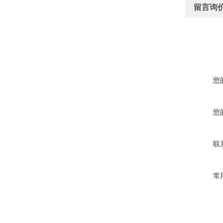
留言询
您
您
联
常