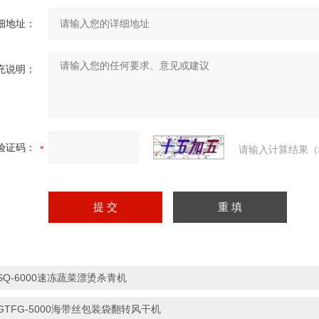
细地址：
充说明：
验证码：
请输入计算结果（
SQ-6000速冻蔬菜漂烫杀青机
GTFG-5000海带丝包装袋翻转风干机