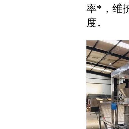
率*，维
度
。