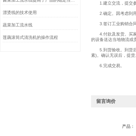
酱菜加工流水线提高了产品的稳定性和可追溯性
1.建立交流，提交参
漂烫线的技术使用
2.确定。因考虑到用
3.签订工业购销合同
蔬菜加工流水线
4.付款及发货。买家
莲藕滚筒式清洗机的操作流程
的设备送达当地物流或
5.到货验收。到货后
素)。确认无误后，提货
6.完成交易。
留言询价
产品：