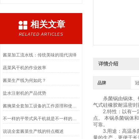
相关文章
RELATED ARTICLES
酱菜加工流水线：传统美味的现代演绎
详情介绍
蔬菜风干机的作业效率
酱菜生产线为何如此？
品牌
盐水注射机的产品优势
杀菌锅由锅体、锅
气式硅橡胶耐温密封
酱腌菜全套加工设备的工作原理和使用方法，特点,您知道吗？
2.特性：以有一定
点。 本锅杀菌锅体
不一样的平带式风干机就是不一样的效率
可靠。
3.用途：高温杀菌
说说全套酱菜生产线的特点概述
量的生产，更便于长