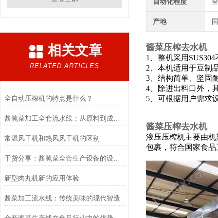
自动化程度
产地
酱菜压榨去水机
相关文章
1、整机采用SUS3
RELATED ARTICLES
2、本机适用于豆制
3、结构简单、坚固
4、除进出料口外，
全自动压榨机的特点是什么？
5、可根据用户需求
酱腌菜加工全套流水线：从原料到成品的全流程管理
酱菜压榨去水机
液压压榨机主要由机
常温风干机和热风风干机的区别
包裹，符合国家食品
干货分享：酱腌菜全套生产设备的设计要求
新型肉丸机新的应用体验
酱菜加工流水线：传统美味的现代智造