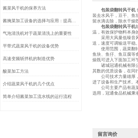
酱菜风干机的保养方法
包装袋翻转风干机
装去水风干，豆干、鱼
酱腌菜加工设备的选择与应用：提高食品安全与生产效能
留水滴去除，除水干燥
包装袋翻转风干机
温，有效保护物料本身
气泡清洗机对于蔬菜清洗上的重要性
采用大风量低噪音风机
送，速度可调输送平稳
平带式蔬菜风干机的设备优势
使用范围，蔬菜翻转式
鱼块、鱼仔、鱼豆腐等
高速变频斩拌机的制造优势
燥既可进入下面加工环
诸城冠通机械有限公司
其数的优质设备，在同
酸菜加工方法
公司技术力量雄厚，管
进了设备和生产技术。
介绍蔬菜风干机的几个优点
公司主要产品有蔬菜清
选用，冠通食品机械秉
简单介绍酱菜加工流水线的运行流程
留言询价