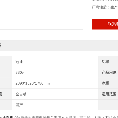
厂商性质：生产
联系
绍
冠通
功率
380v
产品用途
2390*1520*1750mm
净重
度
全自动
适用范围
国产
轴搅拌机
控制电器为正泰电器开关带四方向搅拌，可手控。材质：整机食品