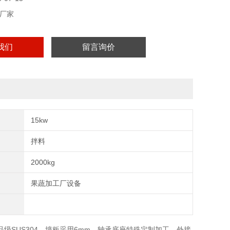
厂家
我们
留言询价
15kw
拌料
2000kg
果蔬加工厂设备
级SUS304，墙板采用6mm，轴承底座特殊定制加工，外接