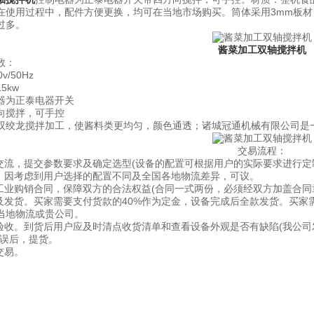
在使用过程中，配件方便更换，均可在当地市场购买。筒体采用3mm板材
过多。
酱菜加工双轴搅拌机
数：
/50Hz
kw
为正泰电器开关
搅拌，可手控
龙搅拌加工，使酱料类更均匀，颜色通透；诸城冠通机械有限公司是一
交易流程：
流，提交参数要求及确定选型(设备的配置可根据用户的实际要求进行定
因考虑到用户选择的配置不同及全国各地物流差异，可议。
业购销合同，保障双方的合法权益(合同一式两份，必须经双方加盖合同
发货。买家需要支付货款的40%作为定金，设备完成后全款发货。买家
当地物流或贵公司。
收。到货后用户应及时清点收货清单和查看设备外观是否有缺陷(我公司
无误后，提货。
交易。