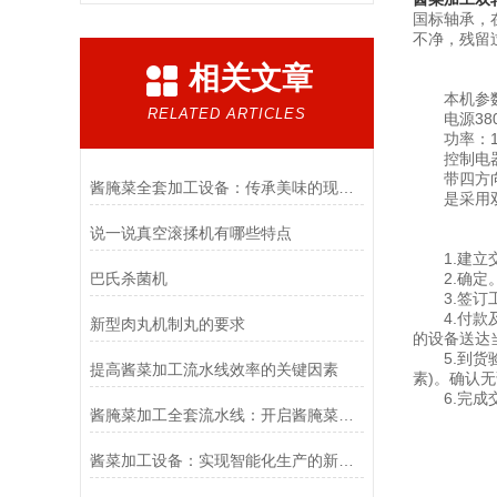
国标轴承，
不净，残留
相关文章
本机参
RELATED ARTICLES
电源380v
功率：15
控制电器
带四方向
酱腌菜全套加工设备：传承美味的现代科技之选
是采用双绞
说一说真空滚揉机有哪些特点
1.建立交
巴氏杀菌机
2.确定。
3.签订工
4.付款及
新型肉丸机制丸的要求
的设备送达
5.到货验
提高酱菜加工流水线效率的关键因素
素)。确认
6.完成
酱腌菜加工全套流水线：开启酱腌菜产业高效生产之门
酱菜加工设备：实现智能化生产的新趋势