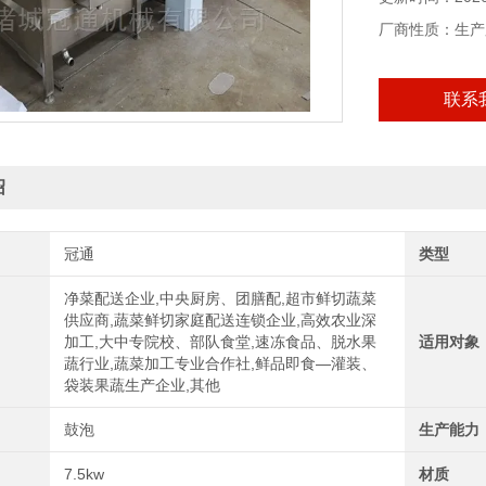
厂商性质：生产
联系
绍
冠通
类型
净菜配送企业,中央厨房、团膳配,超市鲜切蔬菜
供应商,蔬菜鲜切家庭配送连锁企业,高效农业深
加工,大中专院校、部队食堂,速冻食品、脱水果
适用对象
蔬行业,蔬菜加工专业合作社,鲜品即食—灌装、
袋装果蔬生产企业,其他
鼓泡
生产能力
7.5kw
材质