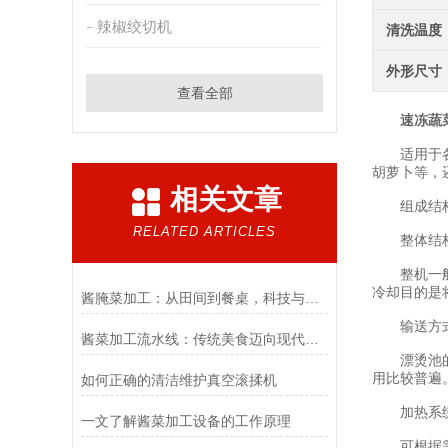
辣椒绞切机
清洗温度
外形尺寸
查看全部
速冻蔬
适用于各种
胡萝卜等，
相关文章
组成结
RELATED ARTICLES
整体结
整机一般分
冷却目的是
酱腌菜加工：从田间到餐桌，科技与传统的融合
输送方
酱菜加工流水线：传统美食迈向现代工业化的桥梁
漂烫池的输
用比较普遍
如何正确的清洁维护真空滚揉机
加热系
一文了解酱菜加工设备的工作原理
可根据需