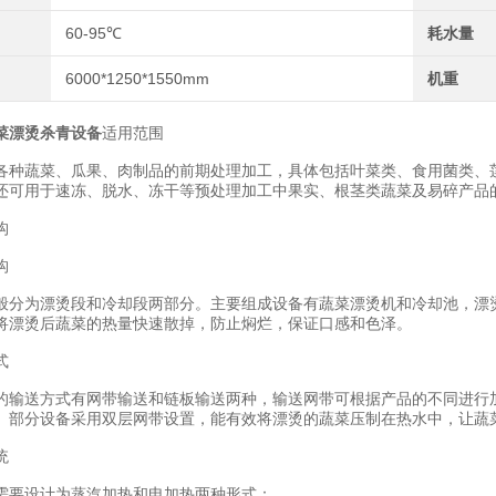
60-95℃
耗水量
6000*1250*1550mm
机重
菜漂烫杀青设备
适用范围
蔬菜、瓜果、肉制品的前期处理加工，具体包括叶菜类、食用菌类、莲
还可用于速冻、脱水、冻干等预处理加工中果实、根茎类蔬菜及易碎产品
构
构
为漂烫段和冷却段两部分。主要组成设备有蔬菜漂烫机和冷却池，漂烫
将漂烫后蔬菜的热量快速散掉，防止焖烂，保证口感和色泽。
式
送方式有网带输送和链板输送两种，输送网带可根据产品的不同进行加
。部分设备采用双层网带设置，能有效将漂烫的蔬菜压制在热水中，让蔬
统
要设计为蒸汽加热和电加热两种形式：