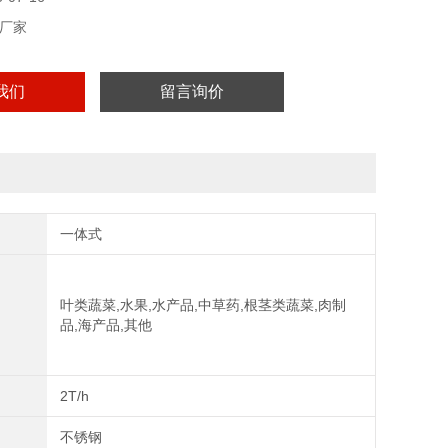
厂家
我们
留言询价
一体式
叶类蔬菜,水果,水产品,中草药,根茎类蔬菜,肉制
品,海产品,其他
2T/h
不锈钢