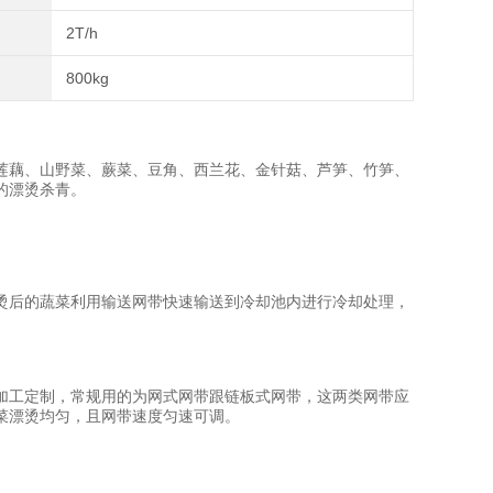
2T/h
800kg
藕、山野菜、蕨菜、豆角、西兰花、金针菇、芦笋、竹笋、
的漂烫杀青。
后的蔬菜利用输送网带快速输送到冷却池内进行冷却处理，
工定制，常规用的为网式网带跟链板式网带，这两类网带应
菜漂烫均匀，且网带速度匀速可调。