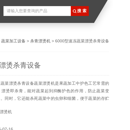
>
蔬菜加工设备
>
杀青漂烫机
> 6000型速冻蔬菜漂烫杀青设备
漂烫杀青设备
冻蔬菜漂烫杀青设备蔬菜漂烫机是果蔬加工中护色工艺常需的
，漂烫即杀青，能对蔬菜起到抑酶护色的作用，防止蔬菜变
泽。同时，它还能杀死蔬菜中的虫卵和细菌，便于蔬菜的存贮
外，还可以散发蔬菜的青臭气并保留香味，增进细胞的柔软
漂烫机
发，为下道烘干脱水工序奠定良好基础
07-16