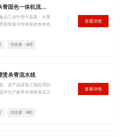
GTPT-8000型刺嫩芽荠菜芽菜漂烫杀青固色一体机流水线
食品工业中用于蔬菜、水果
查看详情
烫和快速冷却来保持食材色
型
浏览量：
605
式漂烫杀青流水线
蔬、农产品深加工预处理的
查看详情
提升生产效率并保障食品卫
型
浏览量：
661