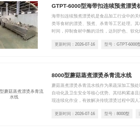
GTPT-6000型海带扣连续预煮漂烫
海带扣连续预煮漂烫机是食品加工行业中的关
类等食材的漂烫、预煮、杀青等工艺处理。其
时间，抑制食材中酶的活性，达到护色、软化
为后续加工（如脱水、冷却、包装）奠定基础
更新时间：
2026-07-16
型号：
GTPT-6000
8000型蘑菇蒸煮漂烫杀青流水线
蘑菇蒸煮漂烫杀青流水线作为果蔬深加工预处
自动化及卫生安全等核心优势。其结构紧凑且
现连续化作业，有效解决传统漂烫过程中因人
题。
更新时间：
2026-07-16
型号：
8000型