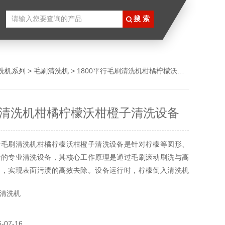
洗机系列
>
毛刷清洗机
> 1800平行毛刷清洗机柑橘柠檬沃柑橙子清洗设备
清洗机柑橘柠檬沃柑橙子清洗设备
行毛刷清洗机柑橘柠檬沃柑橙子清洗设备是针对柠檬等圆形、
计的专业清洗设备，其核心工作原理是通过毛刷滚动刷洗与高
用，实现表面污渍的高效去除。设备运行时，柠檬倒入清洗机
刷的摩擦和高压水流的冲击下被充分打散、翻滚，表面泥沙、
清洗机
流冲入集尘箱并排出。
07-16