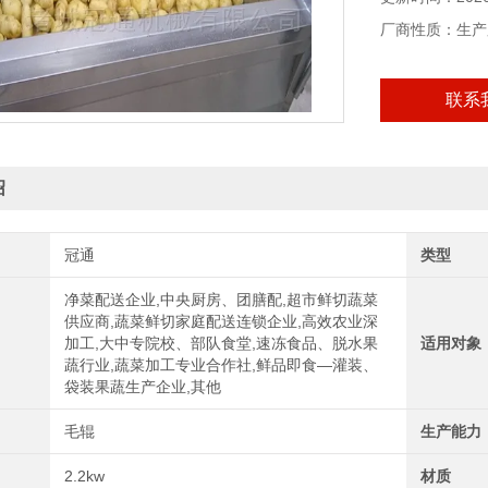
厂商性质：生产
联系
绍
冠通
类型
净菜配送企业,中央厨房、团膳配,超市鲜切蔬菜
供应商,蔬菜鲜切家庭配送连锁企业,高效农业深
加工,大中专院校、部队食堂,速冻食品、脱水果
适用对象
蔬行业,蔬菜加工专业合作社,鲜品即食—灌装、
袋装果蔬生产企业,其他
毛辊
生产能力
2.2kw
材质