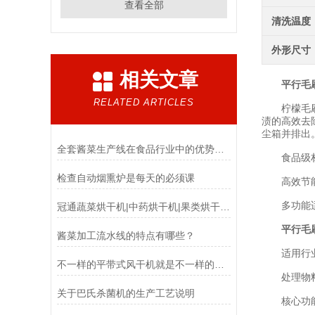
查看全部
清洗温度
外形尺寸
相关文章
平行毛
RELATED ARTICLES
柠檬毛刷清
渍的高效去
尘箱并排出
全套酱菜生产线在食品行业中的优势和应用前景
食品级材质
检查自动烟熏炉是每天的必须课
高效节能设
多功能适应
冠通蔬菜烘干机|中药烘干机|果类烘干机的原理
平行毛
酱菜加工流水线的特点有哪些？
适用行业：
不一样的平带式风干机就是不一样的效率
处理物料：
关于巴氏杀菌机的生产工艺说明
核心功能：