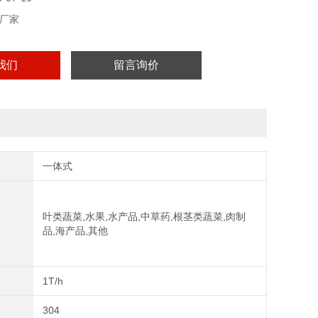
厂家
我们
留言询价
一体式
叶类蔬菜,水果,水产品,中草药,根茎类蔬菜,肉制
品,海产品,其他
1T/h
304