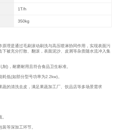
1T/h
350kg
原理是通过毛刷滚动刷洗与高压喷淋协同作用，实现表面污
击下被充分打散、翻滚，表面泥沙、皮屑等杂质随水流冲入集
轧制)，耐磨耐用且符合食品卫生标准。
(如部分型号功率为2.2kw)。
蔬的清洗去皮，满足果蔬加工厂、饮品店等多场景需求
蔬。
包装等深加工环节。