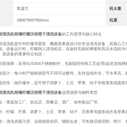
常温℃
耗水量
2800*900*950mm
机重
刷清洗机柑橘柠檬沃柑橙子清洗设备
的工作原理与核心特点
洗机是针对柠檬等圆形、椭圆形果蔬设计的专业清洗设备，其核心工作
除。设备运行时，柠檬倒入清洗机后，在旋转毛刷的摩擦和高压水流的冲
。该设备的显著特点包括：
保障：采用SUS304不锈钢制作，毛刷辊经特殊工艺处理(如尼龙线绳
计：每小时产能根据型号不同可达数吨，支持连续作业，节水率高，能耗低
性：除柠檬外，还可用于胡萝卜、土豆、苹果、桔子等根茎类或圆形果
刷清洗机柑橘柠檬沃柑橙子清洗设备
适用场景与物料类型
果蔬加工厂、饮品店、西餐店、酒厂、休闲食品厂等。
柠檬、芒果、胡萝卜、土豆、苹果、桔子、百香果等圆形或长条形果
清洗表面污渍、去除残留农药、辅助去皮，可衔接后续切割、榨汁、