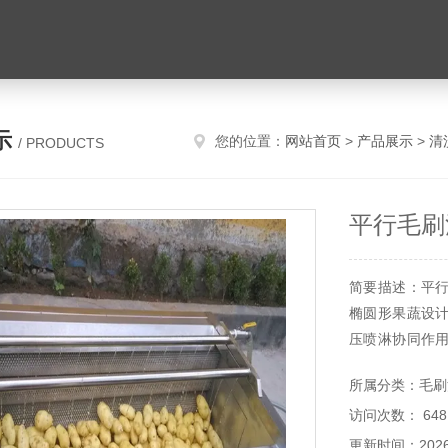
示
您的位置：
网站首页
>
产品展示
>
清
/ PRODUCTS
平行毛刷
简要描述：平
椭圆形果蔬设
压喷淋协同作
后，在旋转毛
所属分类：毛刷
皮屑等杂质随水
访问次数： 648
更新时间：2026-