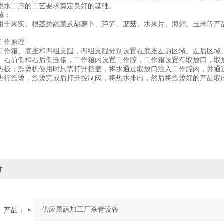
脱水工序的工艺要求奠定良好的基础。
域：
用于果实、根茎类蔬菜及胡萝卜、芦笋、蘑菇、水果片、海鲜、玉米等产
工作原理
工作箱、底座和四组支腿，四组支腿分别设置在底座左前区域、左后区域
、右前侧和右后侧连接，工作箱内设置工作腔，工作箱设置有取放口，取
热板；漂烫机使用时只需打开挡盖，将水通过取放口注入工作腔内，并通
进行漂烫，漂烫完成后打开控制阀，将热水排出，然后将漂烫好的产品取
价
产品：