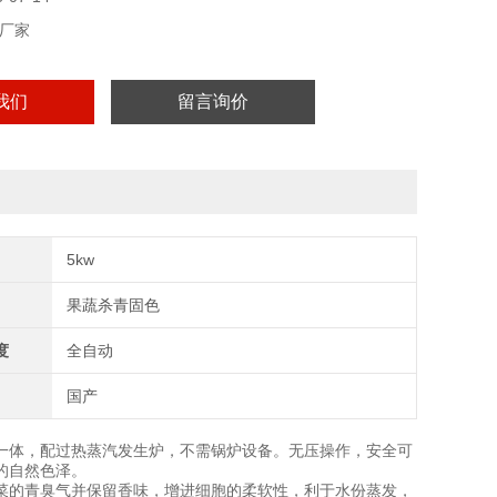
厂家
我们
留言询价
5kw
果蔬杀青固色
度
全自动
国产
一体，配过热蒸汽发生炉，不需锅炉设备。无压操作，安全可
的自然色泽。
菜的青臭气并保留香味，增进细胞的柔软性，利于水份蒸发，