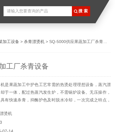
菜加工设备
>
杀青漂烫机
> SQ-5000供应果蔬加工厂杀青设备
加工厂杀青设备
烫机是果蔬加工中护色工艺常需的热烫处理理想设备，蒸汽漂
冷却于一体，配过热蒸汽发生炉，不需锅炉设备。无压操作，
机具有快速杀青，抑酶护色及时脱水冷却，一次完成之特点，
的自然色泽。
漂烫机
3
07-14