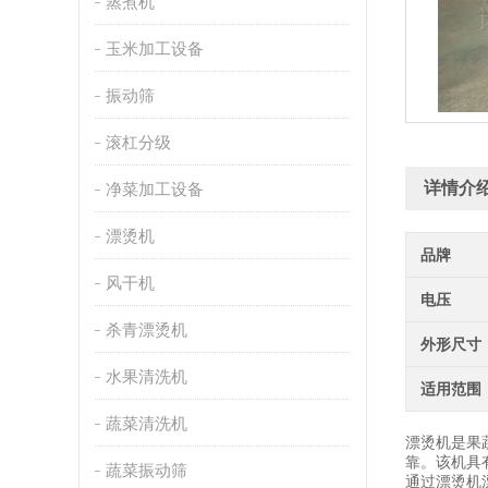
蒸煮机
玉米加工设备
振动筛
滚杠分级
详情介
净菜加工设备
漂烫机
品牌
风干机
电压
杀青漂烫机
外形尺寸
水果清洗机
适用范围
蔬菜清洗机
漂烫机是果
靠。该机具
蔬菜振动筛
通过漂烫机