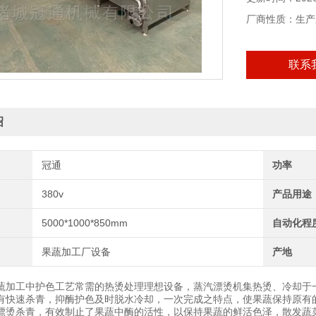
厂商性质：生产
联系
绍
冠通
功率
380v
产品用途
5000*1000*850mm
自动化程
果蔬加工厂设备
产地
蔬加工中护色工艺常需的热烫处理理想设备，蒸汽漂烫机集热烫、冷却于
有快速杀青，抑酶护色及时脱水冷却，一次完成之特点，使果蔬保持原有
漂烫杀青，有效制止了果蔬中酶的活性，以保持果蔬的鲜活色泽，散发蔬