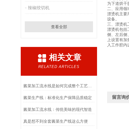
为下道烘干
辣椒绞切机
二、应用领
漂烫机主要
设备。
三、漂烫机
查看全部
漂烫机包括
侧、左后侧
上设置有加
入工作腔内
相关文章
RELATED ARTICLES
酱菜加工流水线是如何完成整个工艺流程的
留言询
酱菜生产线：标准化生产保障品质稳定
酱菜加工流水线：传统美味的现代智造
真是想不到全套酱菜生产线这么方便