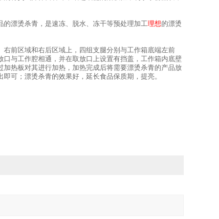
品的漂烫杀青，是速冻、脱水、冻干等预处理加工
理想
的漂烫
、右前区域和右后区域上，四组支腿分别与工作箱底端左前
放口与工作腔相通，并在取放口上设置有挡盖，工作箱内底壁
过加热板对其进行加热，加热完成后将需要漂烫杀青的产品放
出即可；漂烫杀青的效果好，延长食品保质期，提亮。