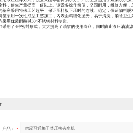
物料，使生产量提高一倍以上。该设备操作简便，坚固耐用，维修方便，
的基座采用特殊工艺超平，保证压料板下压时的连续、稳定，保证物料脱
料筐采用一次性成型工艺加工，内表面精细化抛光，易于清洗，消除卫生
均采用优质耐酸碱
304
不锈钢材料制造。
缸采用了
4
种密封形式，大大提高了油缸的使用寿命，同时防止液压油油
价
产品：