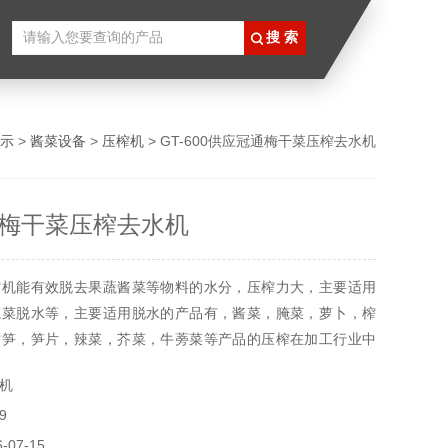
示
>
酱菜设备
>
压榨机
> GT-600供应冠通梅干菜压榨去水机
梅干菜压榨去水机
榨机能有效脱去果蔬酱菜等物料的水分，压榨力大，主要适用
蔬菜脱水等，主要适用脱水的产品有，酱菜，腌菜，萝卜，榨
竹笋，笋片，辣菜，芥菜，牛蒡菜等产品的压榨在加工行业中
榨脱水的主要设备。
机
9
07-15