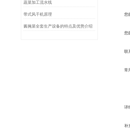
蔬菜加工流水线
带式风干机原理
您
酱腌菜全套生产设备的特点及优势介绍
您
联
常
详
补