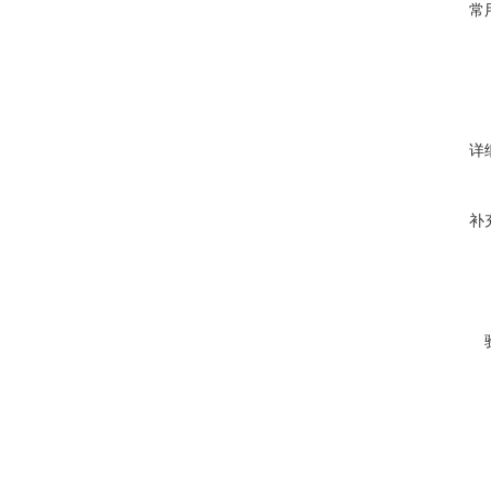
常
详
补