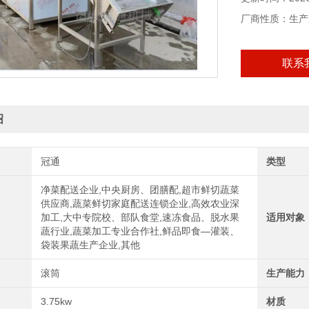
厂商性质：生产
联系
绍
冠通
类型
净菜配送企业,中央厨房、团膳配,超市鲜切蔬菜
供应商,蔬菜鲜切家庭配送连锁企业,高效农业深
加工,大中专院校、部队食堂,速冻食品、脱水果
适用对象
蔬行业,蔬菜加工专业合作社,鲜品即食—灌装、
袋装果蔬生产企业,其他
滚筒
生产能力
3.75kw
材质