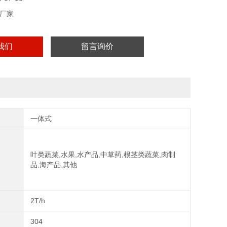
厂家
我们
留言询价
一体式
叶类蔬菜,水果,水产品,中草药,根茎类蔬菜,肉制
品,海产品,其他
2T/h
304