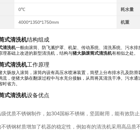
0℃
耗水量
4000*1350*1750mm
机重
筒式清洗机
结构组成
式清洗机
一般由滚筒、防飞溅护罩、机架、传动系统、清洗系统、污水排
原理基础上改进的新型清洗机，结构与
猪大肠滚筒式清洗机
有相似之处。
筒式清洗机
工作原理
猪大肠放入滚筒，滚筒内设有高压水喷淋装置，筒壁上分布排水孔及防滑
涡流，使猪大肠在翻滚过程中与水充分接触，从而将其清洗干净。污水通
省时省力。
筒式清洗机
设备优点
品级优质不锈钢制作，如304国标不锈钢，坚固耐用，能有效防
。
的不锈钢材质增加了机器的稳定性，例如有的清洗机采用高品质