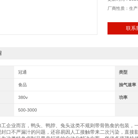
厂商性质：生产
联系
绍
冠通
类型
食品
抽气速率
380v
功率
500-3000
加工企业而言，鸭头、鸭脖、兔头这类不规则带骨熟食的包装，
现封口不严漏汁的问题，还容易因人工接触带来二次污染，直接