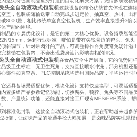
是为这类特色卤制品量身打造的自动化解决方案，凭借多项硬核
兔头全自动滚动式包装机
这款设备的核心优势首先体现在连
真空盖，包装袋随输送带自动完成步进定位、抽真空、热封、出
突破8000袋，相比传统单室真空包装机，生产效率直接提升3倍
整体产能的困境。
卤制品的专属优化设计，是它的第二大核心优势。设备搭载智能温
-22N/15mm，远超行业标准，哪怕是带有尖锐骨边的鸭头、
度倾斜调节，针对带卤汁的产品，可调整操作台角度避免汤汁溢
都完整锁在包装内，不会出现袋身油污影响卖相的情况。
兔头全自动滚动式包装机
在食品安全生产层面，它的优势同样
食品级卫生标准，无卫生死角，支持直接喷水冲洗，部分机型还配备
核心部件如真空泵、PLC控制系统均选用国际品牌，平均运行时间
，它还具备
场景适配优势，模块化设计支持快速换型，可灵活适配1
面内置多组产品参数记忆功能，切换鸭头、鸭脖、兔头等不同品
计数、产量统计功能，还能直接对接工厂现有MES/ERP系统，
差。
鲜到标准化封装，这款全自动滚动式包装机，正在帮助越来越多的
长2-5倍，让卤味产品的流通半径大幅拓展，是卤味品牌实现规模