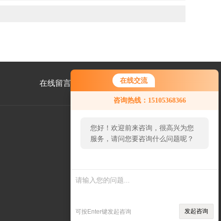
在线交流
在线留言
联系我们
咨询热线：15105368366
您好！欢迎前来咨询，很高兴为您
服务，请问您要咨询什么问题呢？
公
众
号
您
二
好，
维
码
看您
停留
很久
发起咨询
可按Enter键发起咨询
了，