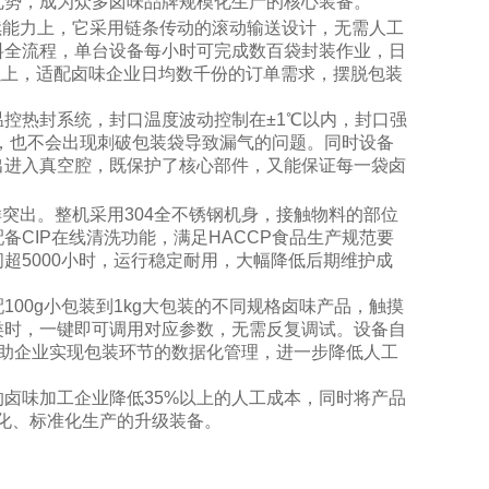
优势，成为众多卤味品牌规模化生产的核心装备。
续能力上，它采用链条传动的滚动输送设计，无需人工
料全流程，单台设备每小时可完成数百袋封装作业，日
以上，适配卤味企业日均数千份的订单需求，摆脱包装
控热封系统，封口温度波动控制在±1℃以内，封口强
兔头，也不会出现刺破包装袋导致漏气的问题。同时设备
出进入真空腔，既保护了核心部件，又能保证每一袋卤
突出。整机采用304全不锈钢机身，接触物料的部位
CIP在线清洗功能，满足HACCP食品生产规范要
超5000小时，运行稳定耐用，大幅降低后期维护成
00g小包装到1kg大包装的不同规格卤味产品，触摸
类时，一键即可调用对应参数，无需反复调试。设备自
帮助企业实现包装环节的数据化管理，进一步降低人工
卤味加工企业降低35%以上的人工成本，同时将产品
化、标准化生产的
升级装备。