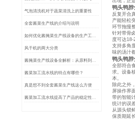
出现，正
鸭头鸭脖
气泡清洗机对于蔬菜清洗上的重要性
反复开合
产能轻松
全套酱菜生产线的介绍与说明
环节拖慢
针对带骨
如何优化酱腌菜生产线设备的生产工艺与质量控制
度可达18
支持多角
风干机的两大分类
味的汤汁
鸭头鸭脖
酱腌菜生产线设备全解析：从原料到成品的高效流程
全部符合
求。设备
酱菜加工流水线的特点有哪些？
本。
除此之外
真是想不到全套酱菜生产线这么方便
屏操作界
带的智能
酱菜加工流水线提高了产品的稳定性和可追溯性
统计的误
从源头锁
保质期延