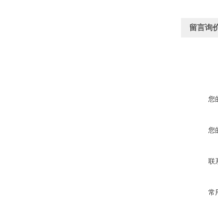
留言询
您
您
联
常