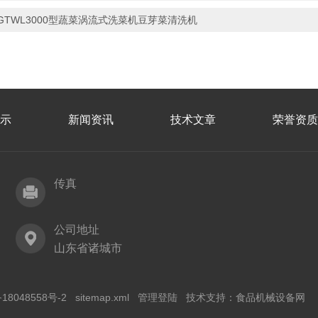
GTWL3000型蔬菜涡流式洗菜机豆芽菜清洗机
示
新闻资讯
技术文章
荣誉资质
传真
公司地址
山东省诸城市
18048558号-2
sitemap.xml
管理登陆
技术支持：
食品机械设备网