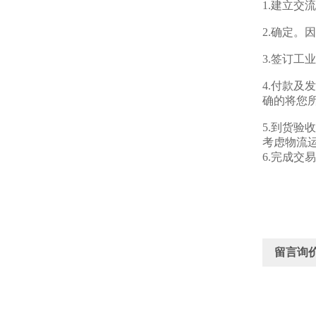
1.建立
2.确定
3.签订
4.付款
确的将您
5.到货
考虑物流
6.完成交
留言询