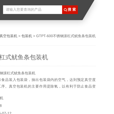
真空包装机
>
包装机
> GTPT-600不锈钢滚杠式鱿鱼条包装机
杠式鱿鱼条包装机
钢滚杠式鱿鱼条包装机
将食品装入包装袋，抽出包装袋内的空气，达到预定真空度
工序。真空包装机的主要作用是除氧，以有利于防止食品变
比较简单，因食品霉腐变质主要由微生物的活动造成，而大多
机
存是需要氧气的，而真空包装就是运用这个原理，把包装袋内
8
氧气抽掉，使微生物失去生存的环境。
07-12