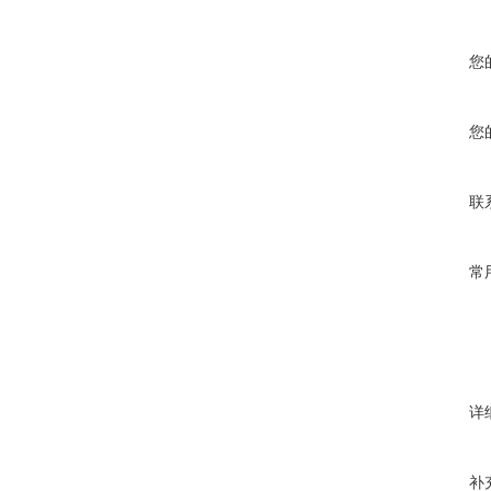
您
您
联
常
详
补