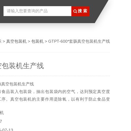
示
>
真空包装机
>
包装机
> GTPT-600*套肠真空包装机生产线
空包装机生产线
肠真空包装机生产线
将食品装入包装袋，抽出包装袋内的空气，达到预定真空度
工序。真空包装机的主要作用是除氧，以有利于防止食品变
比较简单，因食品霉腐变质主要由微生物的活动造成，而大多
机
存是需要氧气的，而真空包装就是运用这个原理，把包装袋内
7
氧气抽掉，使微生物失去生存的环境。
07-13