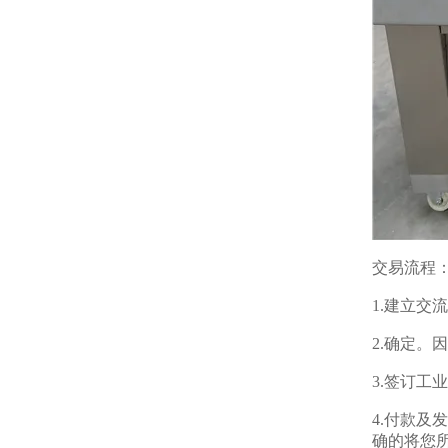
交易流程
1.建立
2.确定
3.签订
4.付款
确的将您