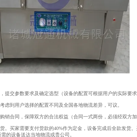
：
交流，提交参数要求及确定选型（设备的配置可根据用户的实际要
。因考虑到用户选择的配置不同及全国各地物流差异，可议。
工业购销合同，保障双方的合法权益（合同一式两份，必须经双方
及发货。买家需要支付货款的40%作为定金，设备完成后全款发货
所需的设备送达当地物流或贵公司。