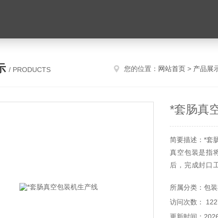
示
您的位置：
网站首页
>
产品展
/ PRODUCTS
*套肠真
简要描述：*套
真空包装是指
后，完成封口
质，其原理也
所属分类：包装
数微生物的生
访问次数： 122
和食品细胞内的
更新时间：2026-