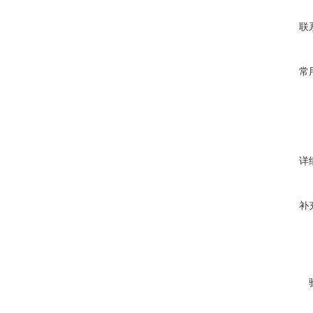
联
常
详
补