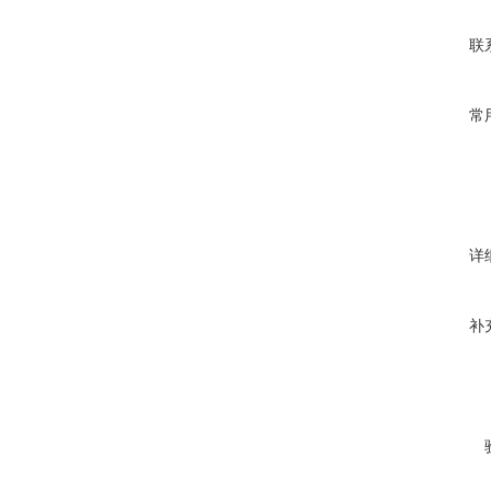
联
常
详
补