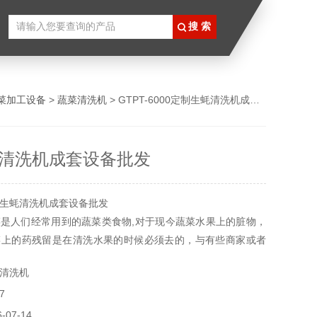
菜加工设备
>
蔬菜清洗机
> GTPT-6000定制生蚝清洗机成套设备批发
清洗机成套设备批发
生蚝清洗机成套设备批发
是人们经常用到的蔬菜类食物,对于现今蔬菜水果上的脏物，
菜上的药残留是在清洗水果的时候必须去的，与有些商家或者
果的时候就需要果蔬清洗机械来帮忙了，一般来说量小的时候
清洗机
，还有个人使用都用我们的双手去冲洗一下就可以了。
7
07-14