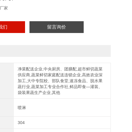
厂家
我们
留言询价
净菜配送企业,中央厨房、团膳配,超市鲜切蔬菜
供应商,蔬菜鲜切家庭配送连锁企业,高效农业深
加工,大中专院校、部队食堂,速冻食品、脱水果
蔬行业,蔬菜加工专业合作社,鲜品即食—灌装、
袋装果蔬生产企业,其他
喷淋
304