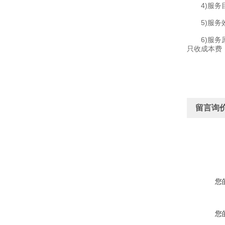
4)服务目
5)服务效
6)服务原
只收成本费
留言询
您
您