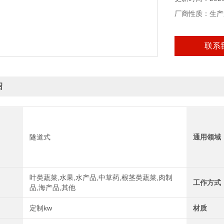
厂商性质：生产
联系
绍
隧道式
通用领域
叶类蔬菜,水果,水产品,中草药,根茎类蔬菜,肉制
工作方式
品,海产品,其他
定制kw
材质