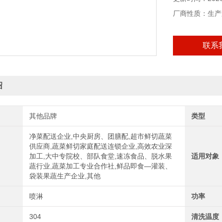
厂商性质：生产
联系
绍
其他品牌
类型
净菜配送企业,中央厨房、团膳配,超市鲜切蔬菜
供应商,蔬菜鲜切家庭配送连锁企业,高效农业深
加工,大中专院校、部队食堂,速冻食品、脱水果
适用对象
蔬行业,蔬菜加工专业合作社,鲜品即食—灌装、
袋装果蔬生产企业,其他
喷淋
功率
304
清洗温度