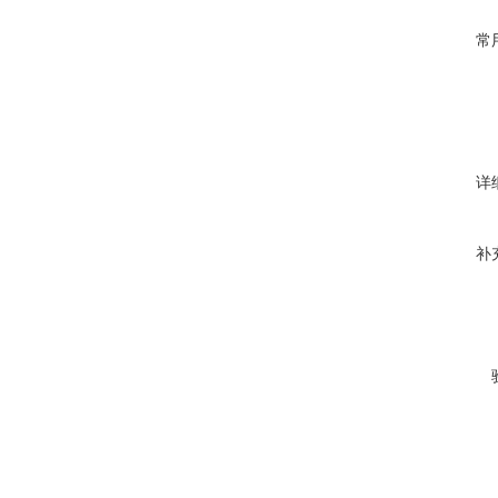
常
详
补