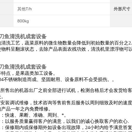
其他T/h
外形尺寸
800kg
刀鱼清洗机成套设备
清洗工艺，蔬菜原料的微生物数量会降低到初始数量的百分之2.2
使物料呈翻滚状态，去除产品表面农残功效，清洗机里漂浮物可
刀鱼清洗机成套设备
等特点，是果蔬类加工设备。
304不锈钢制造而成、坚固耐用、设备原料不会受损伤。。
保证所售出的机器出厂之前全部进行试机，检测合格后才会发货给
失。
全套安装调试维修，技术咨询等售前售后服务以周到细致及时的速
的产品一年之内免费维修。
旨：快速、果断、准确、周到、*。
标：以服务质量赢得客户的满意，以我们的诚心换取客户的欢心.
率：保修期内或保修期外如设备出现故障，24小时内给予满意答