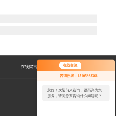
在线交流
在线留言
联系我们
咨询热线：15105368366
您好！欢迎前来咨询，很高兴为您
服务，请问您要咨询什么问题呢？
公
众
号
您好，看您停留很久了，是否找到
二
了需求产品，您可以直接在线与我
维