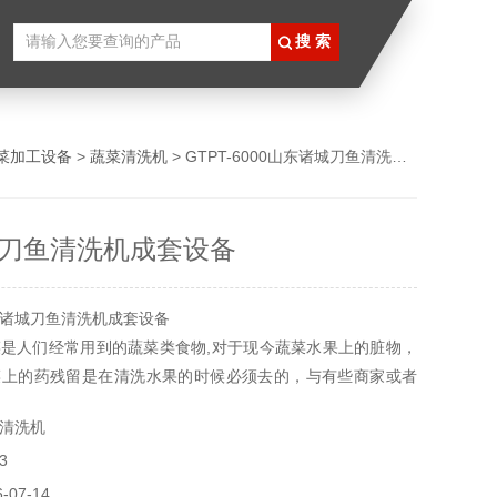
菜加工设备
>
蔬菜清洗机
> GTPT-6000山东诸城刀鱼清洗机成套设备
刀鱼清洗机成套设备
诸城刀鱼清洗机成套设备
是人们经常用到的蔬菜类食物,对于现今蔬菜水果上的脏物，
菜上的药残留是在清洗水果的时候必须去的，与有些商家或者
果的时候就需要果蔬清洗机械来帮忙了，一般来说量小的时候
清洗机
，还有个人使用都用我们的双手去冲洗一下就可以了。
3
07-14