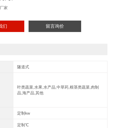
厂家
我们
留言询价
隧道式
叶类蔬菜,水果,水产品,中草药,根茎类蔬菜,肉制
品,海产品,其他
定制kw
定制℃