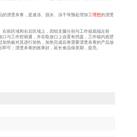
品的漂烫杀青，是速冻、脱水、冻干等预处理加工
理想
的漂烫
、右前区域和右后区域上，四组支腿分别与工作箱底端左前
放口与工作腔相通，并在取放口上设置有挡盖，工作箱内底壁
过加热板对其进行加热，加热完成后将需要漂烫杀青的产品放
出即可；漂烫杀青的效果好，延长食品保质期，提亮。