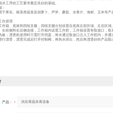
脱水工序的工艺要求奠定良好的基础。
域：
用于果实、根茎类蔬菜及胡萝卜、芦笋、蘑菇、水果片、海鲜、玉米等产
工作原理
工作箱、底座和四组支腿，四组支腿分别设置在底座左前区域、左后区域
、右前侧和右后侧连接，工作箱内设置工作腔，工作箱设置有取放口，取
热板；漂烫机使用时只需打开挡盖，将水通过取放口注入工作腔内，并通
进行漂烫，漂烫完成后打开控制阀，将热水排出，然后将漂烫好的产品取
价
产品：