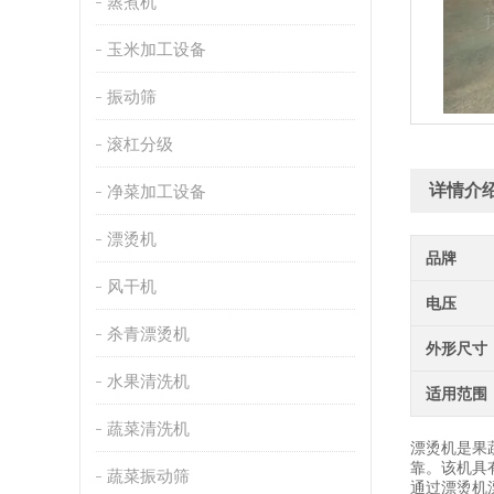
蒸煮机
玉米加工设备
振动筛
滚杠分级
详情介
净菜加工设备
漂烫机
品牌
风干机
电压
杀青漂烫机
外形尺寸
水果清洗机
适用范围
蔬菜清洗机
漂烫机是果
靠。该机具
蔬菜振动筛
通过漂烫机