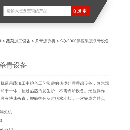
示
>
蔬菜加工设备
>
杀青漂烫机
> SQ-5000供应果蔬杀青设备
杀青设备
烫机是果蔬加工中护色工艺常需的热烫处理理想设备，蒸汽漂
冷却于一体，配过热蒸汽发生炉，不需锅炉设备。无压操作，
机具有快速杀青，抑酶护色及时脱水冷却，一次完成之特点，
的自然色泽。
漂烫机
3
07-14