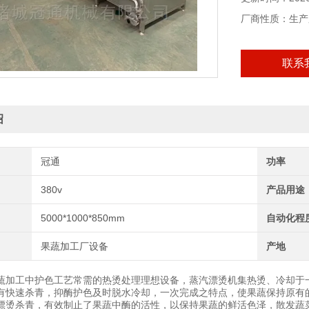
厂商性质：生产
联系
绍
冠通
功率
380v
产品用途
5000*1000*850mm
自动化程
果蔬加工厂设备
产地
蔬加工中护色工艺常需的热烫处理理想设备，蒸汽漂烫机集热烫、冷却于
有快速杀青，抑酶护色及时脱水冷却，一次完成之特点，使果蔬保持原有
漂烫杀青，有效制止了果蔬中酶的活性，以保持果蔬的鲜活色泽，散发蔬