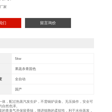
厂家
我们
留言询价
5kw
果蔬杀青固色
度
全自动
国产
一体，配过热蒸汽发生炉，不需锅炉设备。无压操作，安全可
的自然色泽。
菜的青臭气并保留香味，增进细胞的柔软性，利于水份蒸发，