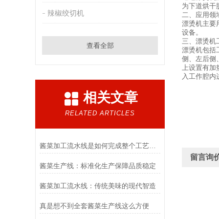
为下道烘干
辣椒绞切机
二、应用领
漂烫机主要
设备。
三、漂烫机
查看全部
漂烫机包括
侧、左后侧
上设置有加
入工作腔内
相关文章
RELATED ARTICLES
酱菜加工流水线是如何完成整个工艺流程的
留言询
酱菜生产线：标准化生产保障品质稳定
酱菜加工流水线：传统美味的现代智造
真是想不到全套酱菜生产线这么方便