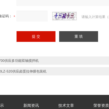
验证码：
请输入计算结果（
700供应多功能双轴搅拌机
DLZ-520供应卤蛋拉伸膜包装机
示
新闻资讯
技术文章
荣誉资质