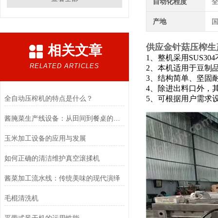
自动化程度
产地
供应金针菇压榨生
相关文章
1、整机采用SUS3
RELATED ARTICLES
2、本机适用于豆制
3、结构简单、坚固
4、除进出料口外，
全自动压榨机的特点是什么？
5、可根据用户需求
酱腌菜生产线设备：从田间到餐桌的标准化技术保障
玉米加工设备的应用与发展
如何正确的清洁维护真空滚揉机
酱菜加工流水线：传统美味的现代演绎
毛棍清洗机