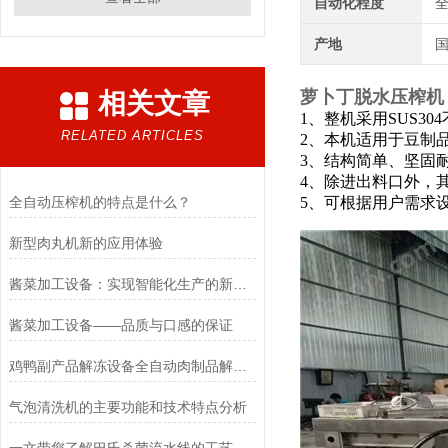
自动化程度
产地
萝卜丁脱水压榨机
相关文章
1、整机采用SUS3
RELATED ARTICLES
2、本机适用于豆制
3、结构简单、坚固
4、除进出料口外，
全自动压榨机的特点是什么？
5、可根据用户需求
新型肉丸机新的应用体验
酱菜加工设备：实现智能化生产的新趋势
酱菜加工设备——品质与口感的保证
鸡鸭副产品解冻设备全自动肉制品解冻流水线行业提效增值
气泡清洗机的主要功能和技术特点分析