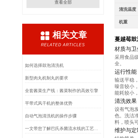
查看全部
清洗温度
机重
相关文章
蔓越莓鼓
RELATED ARTICLES
材质与卫
采用食品
全。
如何选择鼓泡清洗机
运行性能
新型肉丸机制丸的要求
输送平稳
噪音较小
全套酱菜生产线：酱菜制作的高效引擎
能耗较小
清洗效果
平带式风干机的整体优势
设有气泡
色。洗洁
自动气泡清洗机的操作步骤
料，喷头
一文带您了解巴氏杀菌流水线的工艺流程
维护与定