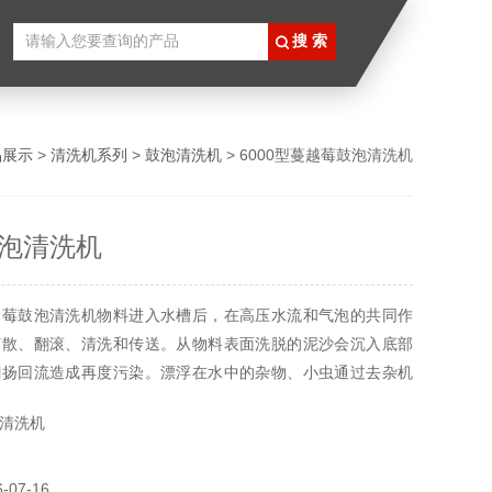
品展示
>
清洗机系列
>
鼓泡清洗机
> 6000型蔓越莓鼓泡清洗机
泡清洗机
越莓鼓泡清洗机物料进入水槽后，在高压水流和气泡的共同作
打散、翻滚、清洗和传送。从物料表面洗脱的泥沙会沉入底部
翻扬回流造成再度污染。漂浮在水中的杂物、小虫通过去杂机
，细丝、头发等则由毛辊清理。洗净的物料出水后还会经过喷
清洗机
至下道工序。
07-16