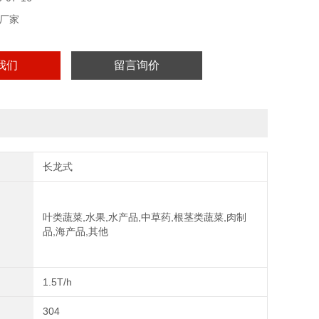
厂家
我们
留言询价
长龙式
叶类蔬菜,水果,水产品,中草药,根茎类蔬菜,肉制
品,海产品,其他
1.5T/h
304