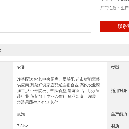
厂商性质：生产
联系
绍
冠通
类型
净菜配送企业,中央厨房、团膳配,超市鲜切蔬菜
供应商,蔬菜鲜切家庭配送连锁企业,高效农业深
加工,大中专院校、部队食堂,速冻食品、脱水果
适用对象
蔬行业,蔬菜加工专业合作社,鲜品即食—灌装、
袋装果蔬生产企业,其他
鼓泡
生产能力
7.5kw
材质