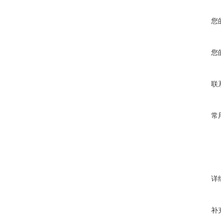
您
您
联
常
详
补