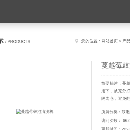
示
您的位置：
网站首页
>
产
/ PRODUCTS
蔓越莓鼓
简要描述：蔓
用下，被充分
隔离仓，避免
构的网孔收集
所属分类：鼓泡
淋清洗，然后送
访问次数： 662
更新时间：2026-