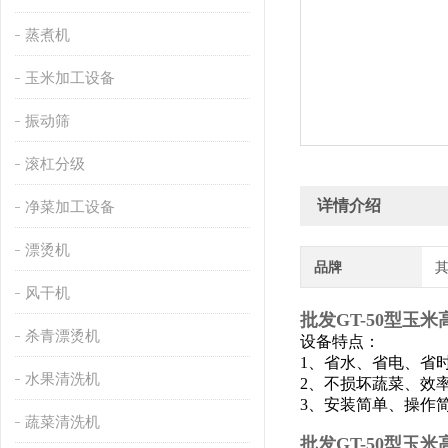
蒸煮机
玉米加工设备
振动筛
滚杠分级
详情介绍
净菜加工设备
漂烫机
品牌
风干机
批发GT-50型玉
杀青漂烫机
设备特点：
1、省水、省电、省
水果清洗机
2、不损坏蔬菜、效
3、安装简单、操作
蔬菜清洗机
批发GT-50型玉