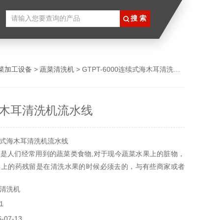
菜加工设备
>
蔬菜清洗机
> GTPT-6000连续式海木耳清洗机流水线
木耳清洗机流水线
式海木耳清洗机流水线
是人们经常用到的蔬菜类食物,对于现今蔬菜水果上的脏物，
菜上的药残留是在清洗水果的时候必须去的，与有些商家或者
果的时候就需要果蔬清洗机械来帮忙了，一般来说量小的时候
清洗机
，还有个人使用都用我们的双手去冲洗一下就可以了。
1
07-13