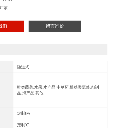
厂家
我们
留言询价
隧道式
叶类蔬菜,水果,水产品,中草药,根茎类蔬菜,肉制
品,海产品,其他
定制kw
定制℃