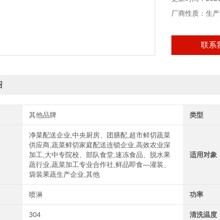
厂商性质：生产
联系
绍
其他品牌
类型
净菜配送企业,中央厨房、团膳配,超市鲜切蔬菜
供应商,蔬菜鲜切家庭配送连锁企业,高效农业深
加工,大中专院校、部队食堂,速冻食品、脱水果
适用对象
蔬行业,蔬菜加工专业合作社,鲜品即食—灌装、
袋装果蔬生产企业,其他
喷淋
功率
304
清洗温度