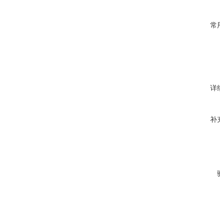
常
详
补