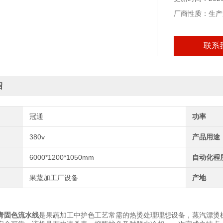
厂商性质：生产
联系
绍
冠通
功率
380v
产品用途
6000*1200*1050mm
自动化程
果蔬加工厂设备
产地
青固色流水线
是果蔬加工中护色工艺常需的热烫处理理想设备，蒸汽漂烫