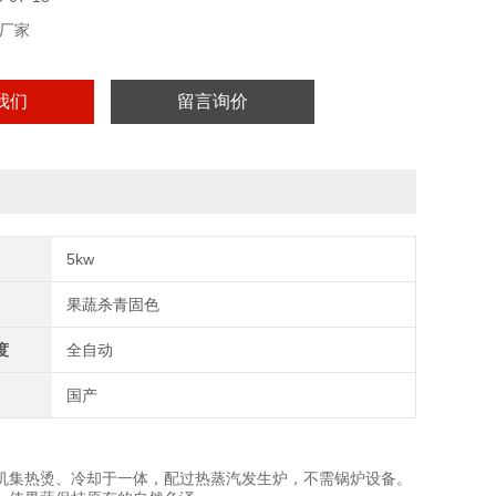
厂家
我们
留言询价
5kw
果蔬杀青固色
度
全自动
国产
机集热烫、冷却于一体，配过热蒸汽发生炉，不需锅炉设备。