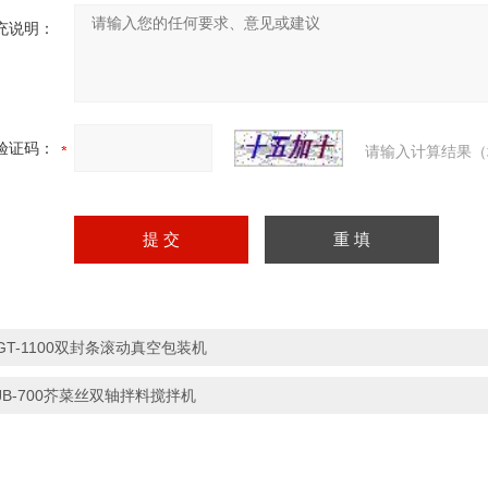
充说明：
验证码：
请输入计算结果（
GT-1100双封条滚动真空包装机
JB-700芥菜丝双轴拌料搅拌机