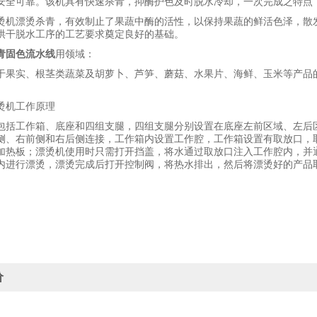
安全可靠。该机具有快速杀青，抑酶护色及时脱水冷却，一次完成之特点
烫机漂烫杀青，有效制止了果蔬中酶的活性，以保持果蔬的鲜活色泽，散
烘干脱水工序的工艺要求奠定良好的基础。
青固色流水线
用
领域：
于果实、根茎类蔬菜及胡萝卜、芦笋、蘑菇、水果片、海鲜、玉米等产品
烫机工作原理
包括工作箱、底座和四组支腿，四组支腿分别设置在底座左前区域、左后
侧、右前侧和右后侧连接，工作箱内设置工作腔，工作箱设置有取放口，
加热板；漂烫机使用时只需打开挡盖，将水通过取放口注入工作腔内，并
内进行漂烫，漂烫完成后打开控制阀，将热水排出，然后将漂烫好的产品
价