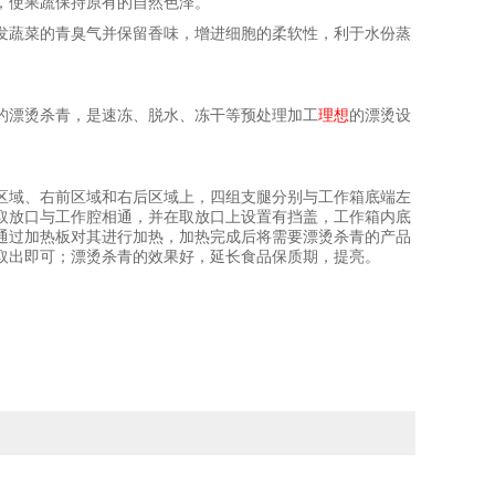
，使果蔬保持原有的自然色泽。
发蔬菜的青臭气并保留香味，增进细胞的柔软性，利于水份蒸
的漂烫杀青，是速冻、脱水、冻干等预处理加工
理想
的漂烫设
区域、右前区域和右后区域上，四组支腿分别与工作箱底端左
取放口与工作腔相通，并在取放口上设置有挡盖，工作箱内底
通过加热板对其进行加热，加热完成后将需要漂烫杀青的产品
取出即可；漂烫杀青的效果好，延长食品保质期，提亮。