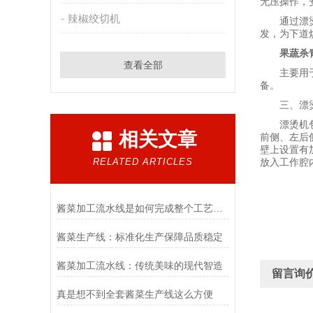
无压操作，
辣椒绞切机
通过漂
发，为下道
果蔬杀
查看全部
主要用
备。
三、漂
漂烫机
相关文章
前侧、左后
壁上设置有
RELATED ARTICLES
放入工作腔
酱菜加工流水线是如何完成整个工艺流程的
酱菜生产线：标准化生产保障品质稳定
酱菜加工流水线：传统美味的现代智造
留言询
真是想不到全套酱菜生产线这么方便