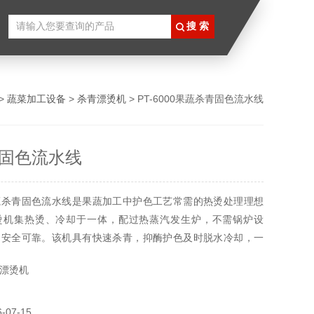
>
蔬菜加工设备
>
杀青漂烫机
> PT-6000果蔬杀青固色流水线
固色流水线
蔬杀青固色流水线是果蔬加工中护色工艺常需的热烫处理理想
烫机集热烫、冷却于一体，配过热蒸汽发生炉，不需锅炉设
，安全可靠。该机具有快速杀青，抑酶护色及时脱水冷却，一
使果蔬保持原有的自然色泽。
漂烫机
07-15