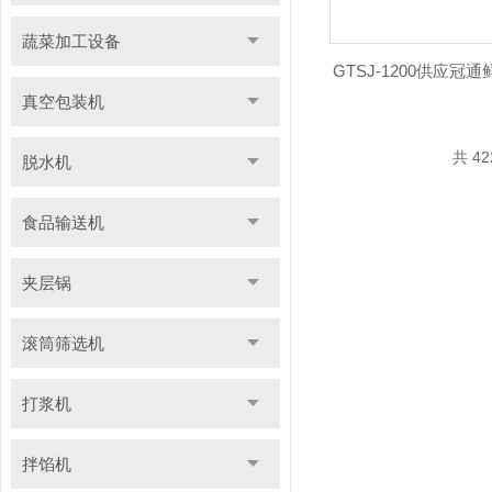
蔬菜加工设备
GTSJ-1200供应
真空包装机
共 4
脱水机
食品输送机
夹层锅
滚筒筛选机
打浆机
拌馅机