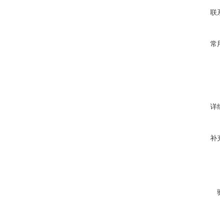
联
常
详
补