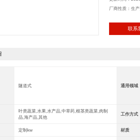
厂商性质：生产
联系
绍
隧道式
通用领域
叶类蔬菜,水果,水产品,中草药,根茎类蔬菜,肉制
工作方式
品,海产品,其他
定制kw
材质