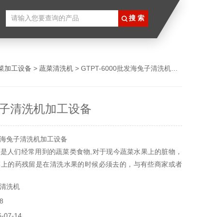
菜加工设备
>
蔬菜清洗机
> GTPT-6000批发海兔子清洗机加工设备
子清洗机加工设备
海兔子清洗机加工设备
是人们经常用到的蔬菜类食物,对于现今蔬菜水果上的脏物，
菜上的药残留是在清洗水果的时候必须去的，与有些商家或者
果的时候就需要果蔬清洗机械来帮忙了，一般来说量小的时候
清洗机
，还有个人使用都用我们的双手去冲洗一下就可以了。
8
07-14