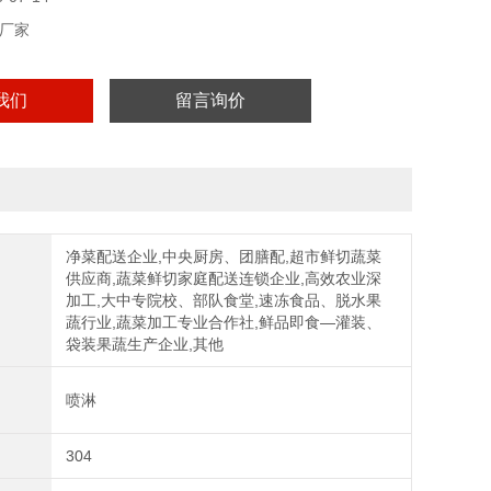
厂家
我们
留言询价
净菜配送企业,中央厨房、团膳配,超市鲜切蔬菜
供应商,蔬菜鲜切家庭配送连锁企业,高效农业深
加工,大中专院校、部队食堂,速冻食品、脱水果
蔬行业,蔬菜加工专业合作社,鲜品即食—灌装、
袋装果蔬生产企业,其他
喷淋
304