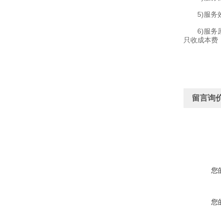
5)服务效
6)服务原
只收成本费
留言询
您
您